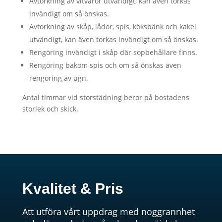
Avtorkning av vitvaror utvändigt, kan även torkas
invändigt om så önskas.
Avtorkning av skåp, lådor, spis, köksbänk och kakel
utvändigt, kan även torkas invändigt om så önskas.
Rengöring invändigt i skåp där sopbehållare finns.
Rengöring bakom spis och om så önskas även
rengöring av ugn.
Antal timmar vid storstädning beror på bostadens
storlek och skick.
Kvalitet & Pris
Att utföra vårt uppdrag med noggrannhet