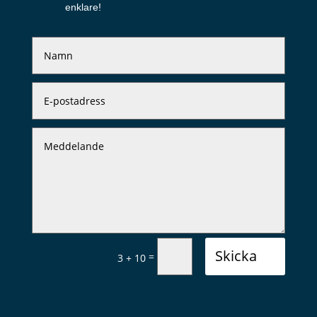
enklare!
Skicka
=
3 + 10